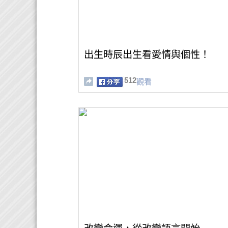
出生時辰出生看愛情與個性！
512
觀看