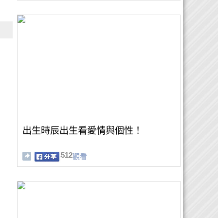
出生時辰出生看愛情與個性！
512
觀看