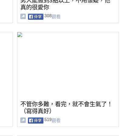
男人能做到3點以上，不用懷疑，他
真的很愛你
308
觀看
不管你多難，看完，就不會生氣了！
（寫得真好）
519
觀看