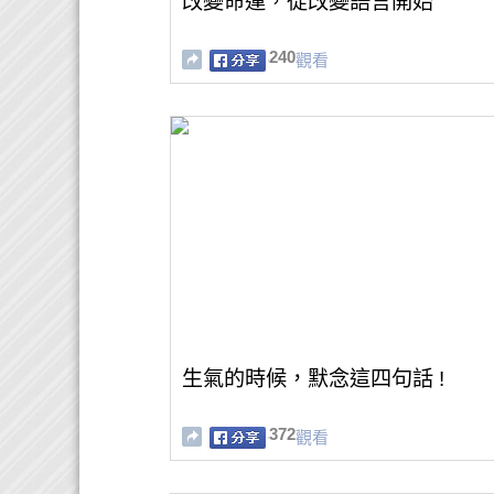
改變命運，從改變語言開始
240
觀看
生氣的時候，默念這四句話 !
372
觀看