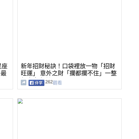
星座
新年招財秘訣！口袋裡放一物「招財
手最
旺運」 意外之財「攔都攔不住」一整
好
年大吉大利
262
觀看