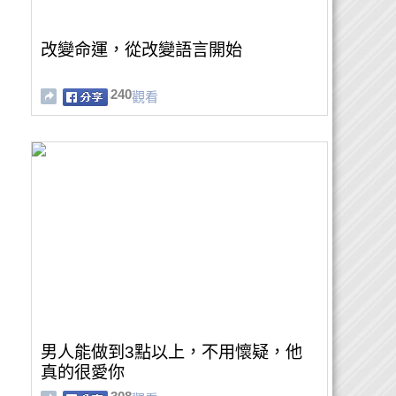
改變命運，從改變語言開始
240
觀看
男人能做到3點以上，不用懷疑，他
真的很愛你