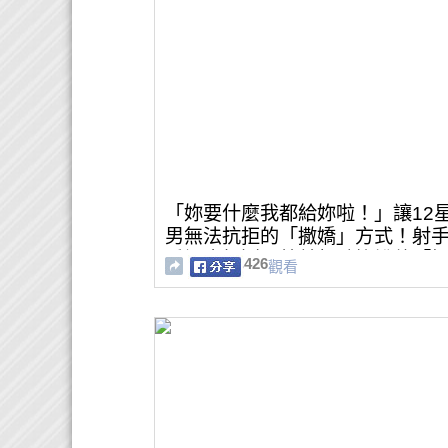
「妳要什麼我都給妳啦！」讓12
男無法抗拒的「撒嬌」方式！射
愛調皮打鬧、牡羊想聽妳說他「
426
觀看
棒」！