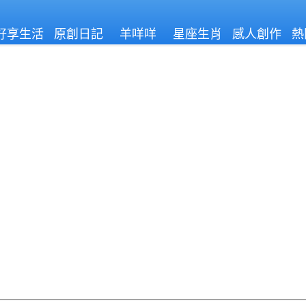
好享生活
原創日記
羊咩咩
星座生肖
感人創作
熱