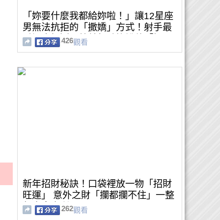
「妳要什麼我都給妳啦！」讓12星座
男無法抗拒的「撒嬌」方式！射手最
愛調皮打鬧、牡羊想聽妳說他「好
426
觀看
棒」！
新年招財秘訣！口袋裡放一物「招財
旺運」 意外之財「攔都攔不住」一整
年大吉大利
262
觀看