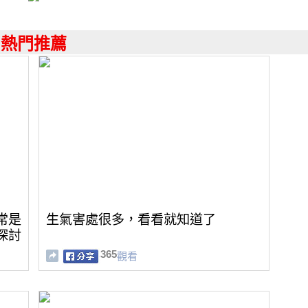
熱門推薦
常是
生氣害處很多，看看就知道了
探討
365
觀看