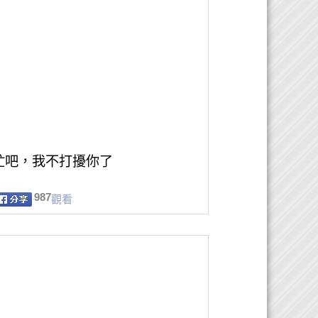
忙吧，我不打擾你了
987
觀看