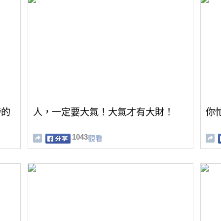
榜的
人，一定要大氣！大氣才有大財！
你
1043
觀看