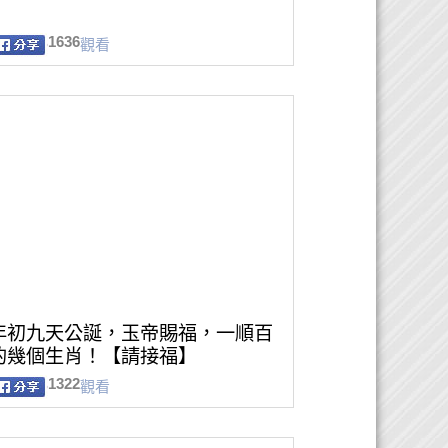
1636
觀看
年初九天公誕，玉帝賜福，一順百
的幾個生肖！【請接福】
1322
觀看