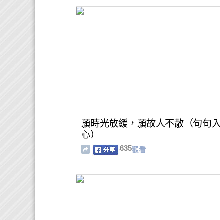
願時光放緩，願故人不散（句句
心）
635
觀看