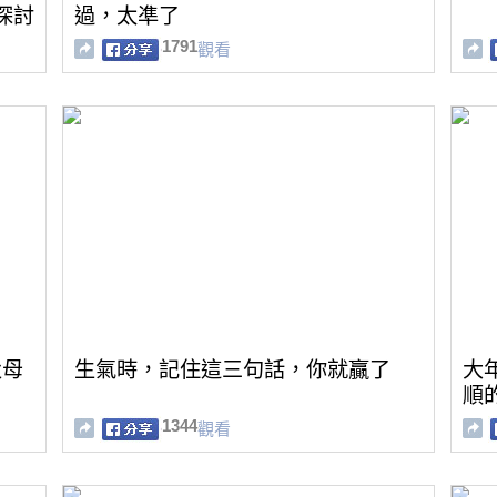
探討
過，太凖了
1791
觀看
父母
生氣時，記住這三句話，你就贏了
大
順
1344
觀看