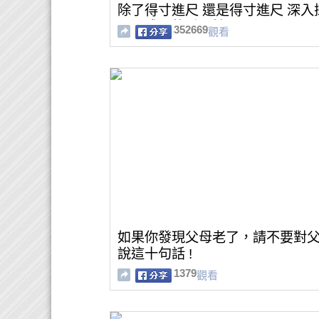
除了得寸進尺 還是得寸進尺 深入
心靈成長的重要性
352669
觀看
如果你發現父母老了，請不要對
說這十句話 !
1379
觀看