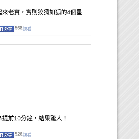
起來老實，實則狡猾如狐的4個星
568
觀看
事提前10分鐘，結果驚人！
526
觀看