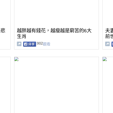
得悲
越胖越有錢花，越瘦越是窮苦的6大
夫
生肖
前
902
觀看