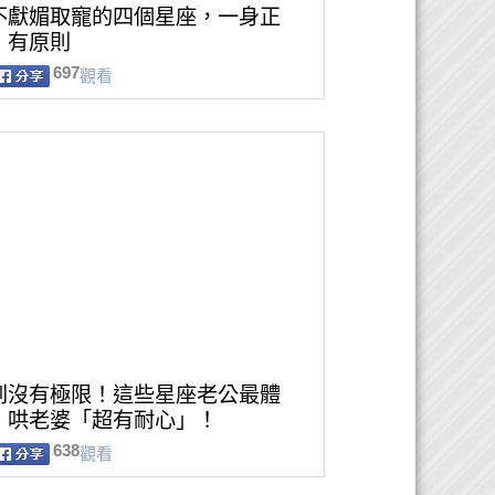
不獻媚取寵的四個星座，一身正
，有原則
697
觀看
到沒有極限！這些星座老公最體
，哄老婆「超有耐心」！
638
觀看