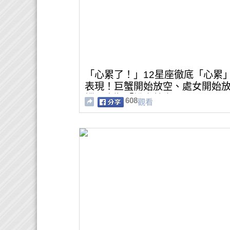
「心累了！」12星座徹底「心累
表現！巨蟹開始放空、處女開始
縱，摩羯「說走就走」！
608
觀看