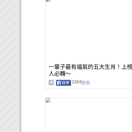
一輩子最有福氣的五大生肖！上
人必轉～
1224
觀看