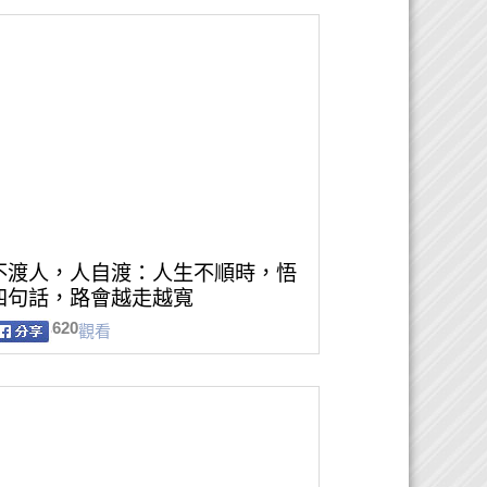
不渡人，人自渡：人生不順時，悟
四句話，路會越走越寬
620
觀看