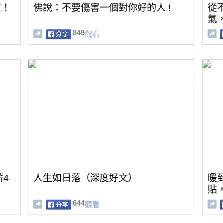
質！
佛說：不要傷害一個對你好的人 !
從
氣
849
觀看
薪4
人生如日落（深度好文）
暖
貼
644
觀看