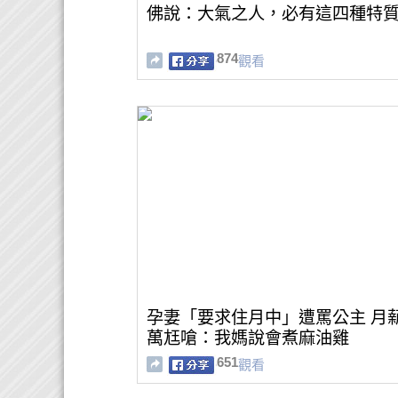
佛說：大氣之人，必有這四種特
874
觀看
孕妻「要求住月中」遭罵公主 月
萬尪嗆：我媽說會煮麻油雞
651
觀看