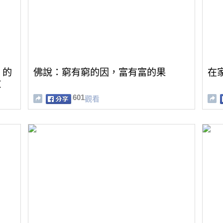
」的
佛說：窮有窮的因，富有富的果
在
放
601
觀看