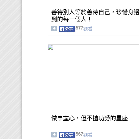
善待別人等於善待自己，珍惜身
到的每一個人！
577
觀看
做事盡心，但不搶功勞的星座
567
觀看