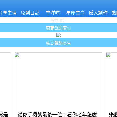
好享生活
原創日記
羊咩咩
星座生肖
感人創作
熱
首頁廣告
廠商贊助廣告
廠商贊助廣告
常是
從你手機號最後一位，看你老年怎麼
樂