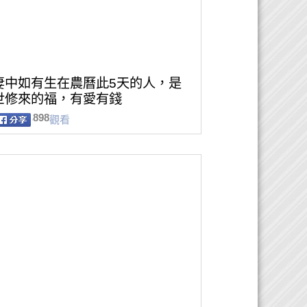
妻中如有生在農曆此5天的人，是
世修來的福，有愛有錢
898
觀看