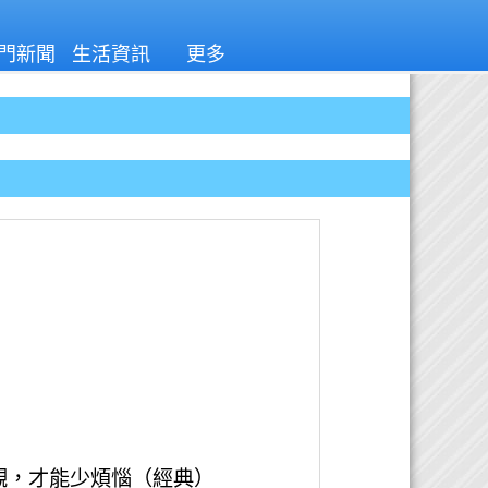
門新聞
生活資訊
更多
觀，才能少煩惱（經典）