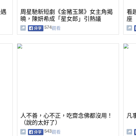
邊遇
周星馳新短劇《金豬玉葉》女主角揭
看
曉，陳妍希成「星女郎」引熱議
座
574
觀看
人不善，心不正，吃齋念佛都沒用！
凡
（說的太好了）
543
觀看