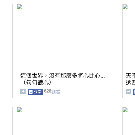
入
這個世界，沒有那麼多將心比心...
天
（句句戳心）
透
626
觀看