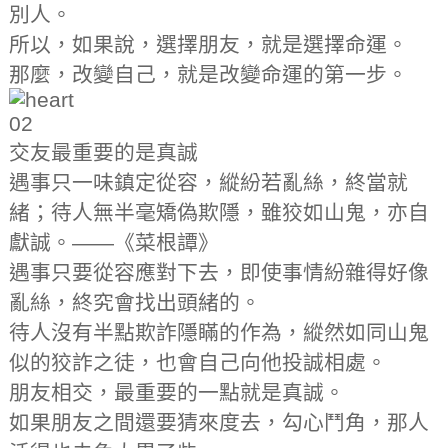
別人。
所以，如果說，選擇朋友，就是選擇命運。
那麼，改變自己，就是改變命運的第一步。
02
交友最重要的是真誠
遇事只一味鎮定從容，縱紛若亂絲，終當就
緒；待人無半毫矯偽欺隱，雖狡如山鬼，亦自
獻誠。——《菜根譚》
遇事只要從容應對下去，即使事情紛雜得好像
亂絲，終究會找出頭緒的。
待人沒有半點欺詐隱瞞的作為，縱然如同山鬼
似的狡詐之徒，也會自己向他投誠相處。
朋友相交，最重要的一點就是真誠。
如果朋友之間還要猜來度去，勾心鬥角，那人