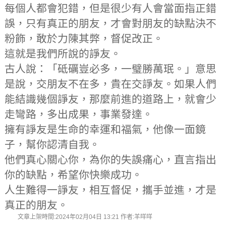
每個人都會犯錯，但是很少有人會當面指正錯
誤，只有真正的朋友，才會對朋友的缺點決不
粉飾，敢於力陳其弊，督促改正。
這就是我們所說的諍友。
古人說：「砥礪豈必多，一璧勝萬珉。」意思
是說，交朋友不在多，貴在交諍友。如果人們
能結識幾個諍友，那麼前進的道路上，就會少
走彎路，多出成果，事業發達。
擁有諍友是生命的幸運和福氣，他像一面鏡
子，幫你認清自我。
他們真心關心你，為你的失誤痛心，直言指出
你的缺點，希望你快樂成功。
人生難得一諍友，相互督促，攜手並進，才是
真正的朋友。
文章上架時間:2024年02月04日 13:21 作者:羊咩咩