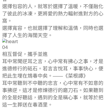
選擇包容的人，就等於選擇了溫暖，不僅融化
了彼此的冰凍，更將愛的熱力輻射進對方的心
窩。
選擇寬容，也就選擇了理解和溫情，同時也選
擇了人生的海闊天空。
04
相互督促，攜手並進
耳中常聞逆耳之言，心中常有拂心之事，才是
進德修行的砥石。若言言悅耳，事事快心，便
把此生埋在鴆毒中矣。——《菜根譚》
耳中常聽到不中聽的忠言，心中常有不如意的
事拂逆，這才是修煉德行的磨刀石。如果聽到
的全是好聽話，遇到的全是稱心事，就等於把
這一生葬送在毒酒里。