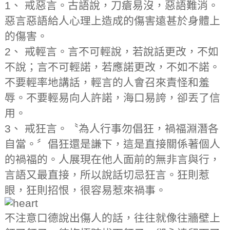
1、 戒惡言。古語說，刀瘡易沒，惡語難消。
惡言惡語給人心理上造成的傷害遠甚於身體上
的傷害。
2、 戒輕言。言不可輕說，若說話更改，不如
不說；言不可輕諾，若應諾更改，不如不諾。
不要輕率地講話，輕言的人會召來責怪和羞
辱。不要輕易向人許諾，海口易誇，卻丟了信
用。
3、 戒狂言。〝為人行事勿倡狂，禍福淵潛各
自當。〞倡狂還是謙下，這是直接關係著個人
的禍福的。人展現在他人面前的無非言與行，
言語又最直接，所以說話切忌狂言。狂則惹
眼，狂則招恨，很容易惹來禍事。
不注意口德說出傷人的話，往往就像往牆壁上