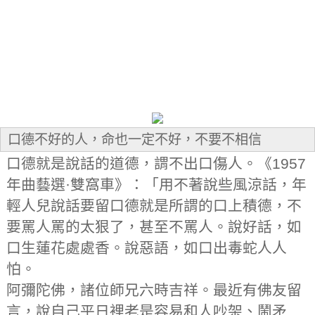
口德不好的人，命也一定不好，不要不相信
口德就是說話的道德，謂不出口傷人。《1957
年曲藝選·雙窩車》：「用不著說些風涼話，年
輕人兒說話要留口德就是所謂的口上積德，不
要罵人罵的太狠了，甚至不罵人。說好話，如
口生蓮花處處香。說惡語，如口出毒蛇人人
怕。
阿彌陀佛，諸位師兄六時吉祥。最近有佛友留
言，說自己平日裡老是容易和人吵架、鬧矛