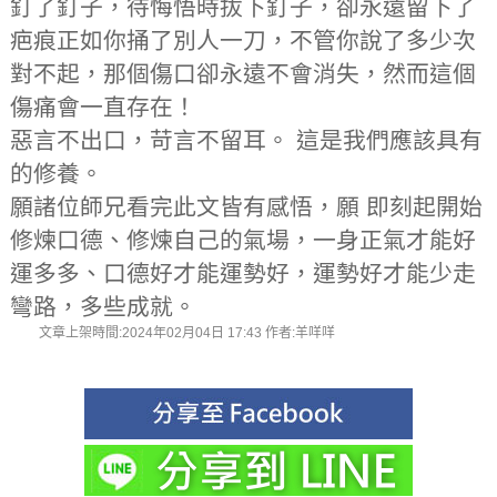
釘了釘子，待悔悟時拔下釘子，卻永遠留下了
疤痕正如你捅了別人一刀，不管你說了多少次
對不起，那個傷口卻永遠不會消失，然而這個
傷痛會一直存在！
惡言不出口，苛言不留耳。 這是我們應該具有
的修養。
願諸位師兄看完此文皆有感悟，願 即刻起開始
修煉口德、修煉自己的氣場，一身正氣才能好
運多多、口德好才能運勢好，運勢好才能少走
彎路，多些成就。
文章上架時間:2024年02月04日 17:43 作者:羊咩咩