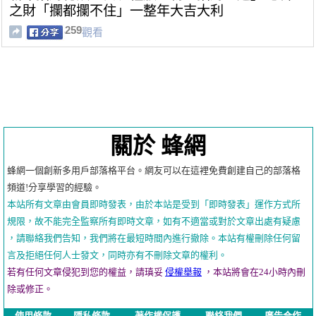
之財「攔都攔不住」一整年大吉大利
259
觀看
關於 蜂網
蜂網一個創新多用戶部落格平台。網友可以在這裡免費創建自己的部落格
頻道!分享學習的經驗。
本站所有文章由會員即時發表，由於本站是受到「即時發表」運作方式所
規限，故不能完全監察所有即時文章，如有不適當或對於文章出處有疑慮
，請聯絡我們告知，我們將在最短時間內進行撤除。本站有權刪除任何留
言及拒絕任何人士發文，同時亦有不刪除文章的權利。
若有任何文章侵犯到您的權益，請瑱妥
侵權舉報
，本站將會在24小時內刪
除或修正。
使用條款
隱私條款
著作權保護
聯絡我們
廣告合作