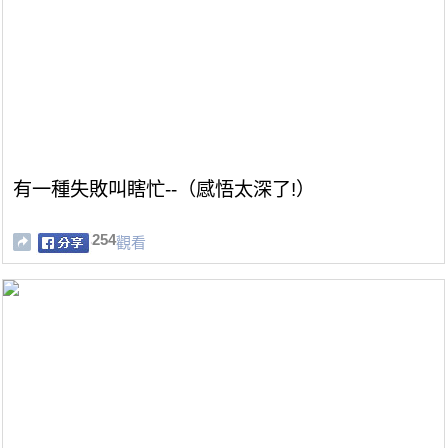
有一種失敗叫瞎忙--（感悟太深了!）
254
觀看